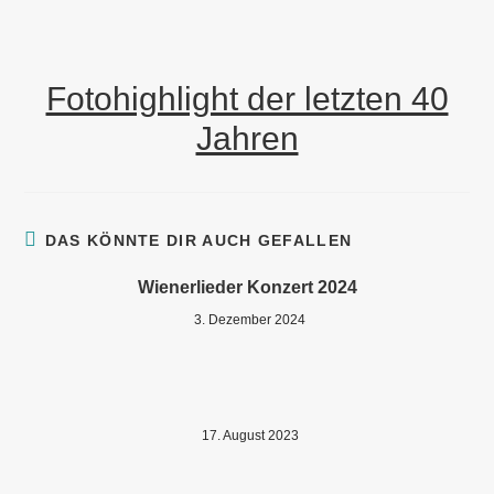
Fotohighlight der letzten 40
Jahren
DAS KÖNNTE DIR AUCH GEFALLEN
Wienerlieder Konzert 2024
3. Dezember 2024
17. August 2023