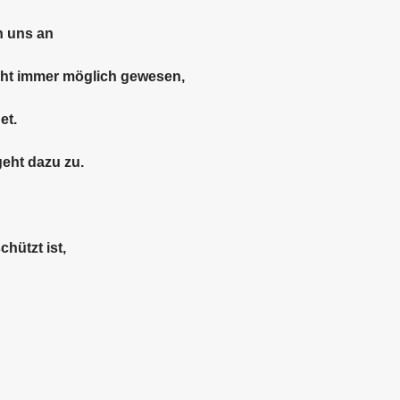
n uns an
icht immer möglich gewesen,
et.
eht dazu zu.
chützt ist,